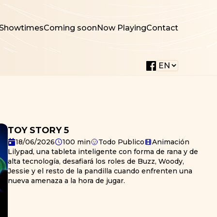
Showtimes
Coming soon
Now Playing
Contact
TOY STORY 5
18/06/2026
100
min
Todo Publico
Animación
Lilypad, una tableta inteligente con forma de rana y de
alta tecnología, desafiará los roles de Buzz, Woody,
Jessie y el resto de la pandilla cuando enfrenten una
nueva amenaza a la hora de jugar.