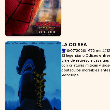
sus seres queridos. Comba
Nueva York que ya no lo co
completo a proteger su ci
tiempo completo—, pero a 
intensifican, la presión d
evolución física que amenaz
que un nuevo y extraño pat
una de las amenazas más p
enfrentado jamás.
LA ODISEA
16/07/2026
172
min
1
El legendario Odiseo enfre
viaje de regreso a casa tras
con criaturas míticas y dio
obstáculos increíbles ante
Penélope.