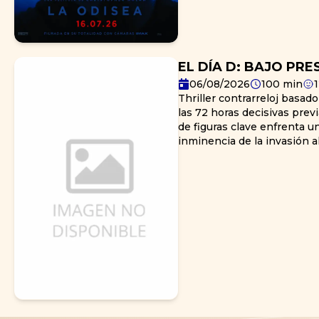
EL DÍA D: BAJO PRE
06/08/2026
100
min
Thriller contrarreloj basad
las 72 horas decisivas prev
de figuras clave enfrenta u
inminencia de la invasión al