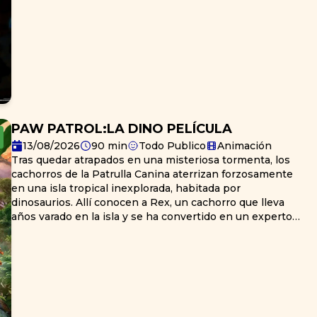
PAW PATROL:LA DINO PELÍCULA
13/08/2026
90
min
Todo Publico
Animación
Tras quedar atrapados en una misteriosa tormenta, los
cachorros de la Patrulla Canina aterrizan forzosamente
en una isla tropical inexplorada, habitada por
dinosaurios. Allí conocen a Rex, un cachorro que lleva
años varado en la isla y se ha convertido en un experto
en todo lo relacionado con los dinosaurios. Cuando el
archienemigo de la Patrulla Canina, el alcalde
Humdinger, comienza a explotar los recursos naturales
de la isla de forma temeraria, provoca accidentalmente la
erupción de un enorme volcán inactivo. Los cachorros
de la Patrulla Canina se ven envueltos en una serie de
rescates de alto riesgo, de proporciones gigantescas,