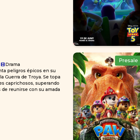
tiendo el crimen en una
noce, se ha dedicado por
udad —un Spider-Man a
medida que las exigencias se
esencadena una sorprendente
a su existencia, al tiempo
rón de crímenes da lugar a
oderosas a las que se ha
Presale
2
Drama
nta peligros épicos en su
 la Guerra de Troya. Se topa
ses caprichosos, superando
s de reunirse con su amada