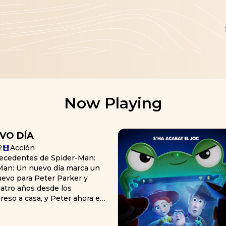
Now Playing
VO DÍA
2
Acción
precedentes de Spider-Man:
-Man: Un nuevo día marca un
evo para Peter Parker y
atro años desde los
reso a casa, y Peter ahora es
tamente solo, habiéndose
la vida y los recuerdos de