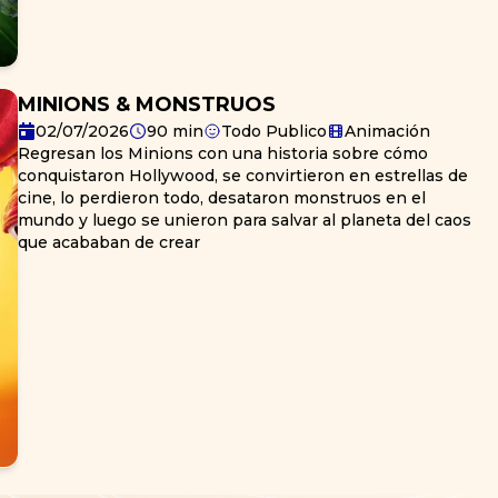
más grandes que nunca, mientras deben detener a
Humdinger antes de que toda la vida en la isla se
extinga.
MINIONS & MONSTRUOS
02/07/2026
90
min
Todo Publico
Animación
Regresan los Minions con una historia sobre cómo
conquistaron Hollywood, se convirtieron en estrellas de
cine, lo perdieron todo, desataron monstruos en el
mundo y luego se unieron para salvar al planeta del caos
que acababan de crear